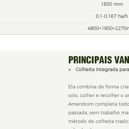
1830 mm
0,1-0,167 ha/h
4800×1950×227
PRINCIPAIS VA
●
Colheita integrada pa
Ela combina de forma criat
solo, colher e recolher o
Amendoim completa todo 
passada, sem trabalho man
método de colheita tradic