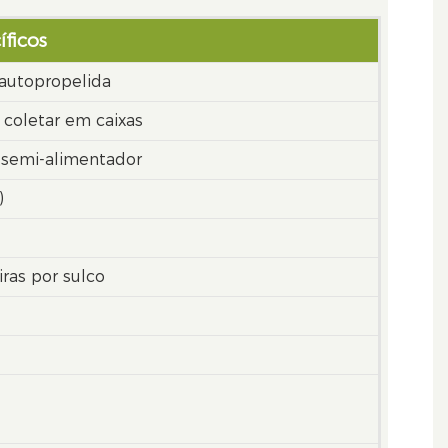
ficos
autopropelida
 coletar em caixas
 semi-alimentador
)
iras por sulco