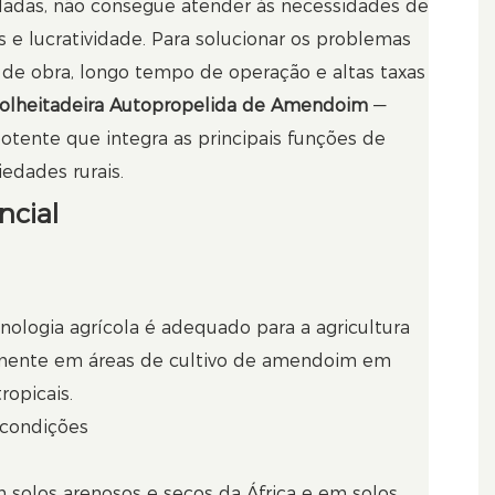
oladas, não consegue atender às necessidades de
s e lucratividade. Para solucionar os problemas
 de obra, longo tempo de operação e altas taxas
olheitadeira Autopropelida de Amendoim
—
ente que integra as principais funções de
edades rurais.
cial
ologia agrícola é adequado para a agricultura
lmente em áreas de cultivo de amendoim em
opicais.
 condições
solos arenosos e secos da África e em solos