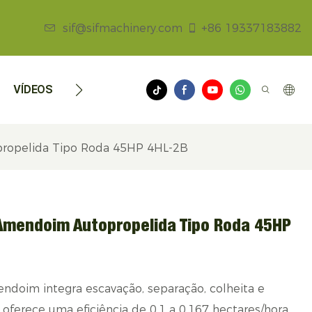
sif@sifmachinery.com
+86 19337183882
VÍDEOS
NOTÍCIAS
CONTATE-NOS
ropelida Tipo Roda 45HP 4HL-2B
Amendoim Autopropelida Tipo Roda 45HP
ndoim integra escavação, separação, colheita e
ferece uma eficiência de 0,1 a 0,167 hectares/hora,