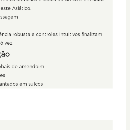
este Asiático.
assagem
ência robusta e controles intuitivos finalizam
ó vez.
ção
lobais de amendoim
res
ntados em sulcos