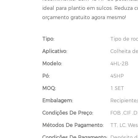
ideal para plantio em sulcos. Reduza 
orçamento gratuito agora mesmo!
Tipo:
Tipo de ro
Aplicativo:
Colheita d
Modelo:
4HL-2B
Pó:
45HP
MOQ:
1 SET
Embalagem:
Recipiente/
Condições De Preço:
FOB ,CIF ,
Métodos De Pagamento:
TT, LC, Wes
Condições De Pagamento:
Depósito d