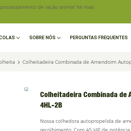
 processamento de ração animal há mais
ÍCOLAS
SOBRE NÓS
PERGUNTAS FREQUENTES
lheita
Colheitadeira Combinada de Amendoim Autop
Colheitadeira Combinada de 
4HL-2B
Nossa colhedora autopropelida de ame
recolhimento. Com 45 HP de potência, o