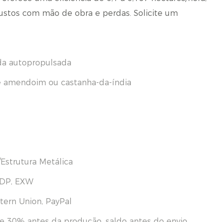
custos com mão de obra e perdas. Solicite um
da autopropulsada
e amendoim ou castanha-da-índia
Estrutura Metálica
DDP, EXW
tern Union, PayPal
e 30% antes da produção, saldo antes do envio.