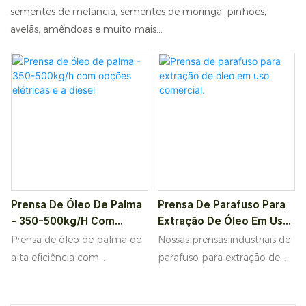
sementes de melancia, sementes de moringa, pinhões,
avelãs, amêndoas e muito mais...
Prensa De Óleo De Palma
Prensa De Parafuso Para
- 350-500kg/h Com
Extração De Óleo Em Uso
Opções Elétricas E A
Comercial.
Prensa de óleo de palma de
Nossas prensas industriais de
Diesel
alta eficiência com
parafuso para extração de
capacidade de 350-500 kg/h.
óleo abrangem diversos
Disponível nas versões
modelos (6YSL68, 6YSL80,