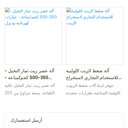
آلة ضغط الزيت اللولبية
آلة عصر زيت ثمار النخيل -
للاستخدام التجاري لاستخراج
350-500 كجم/ساعة -
الزيت
خيارات كهربائية وديزل
تتوفر لدينا آلات ضغط الزيوت
آلة عصر زيت ثمار النخيل عالية
اللولبية الصناعية بطرازات متعددة
الكفاءة، بسعة تتراوح بين 350
(6YSL68، 6YSL80، 6YSL90،
و500 كجم/ساعة. اختر من بين
إلخ) لتناسب إنتاج الزيوت التجارية
الطرازين الكهربائي والديزل بقدرة
على نطاق صغير وكبير. مناسبة
4 كيلو وات أو 8 أحصنة. حجم
أرسل استفسارك
لفول السوداني، وفول الصويا،
صغير (1400*600*820 مم)، مع