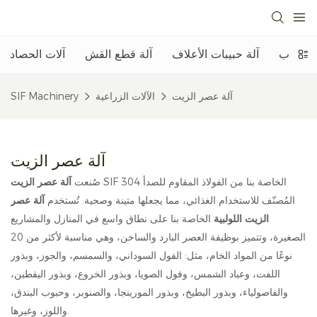
الحبوب
آلة حبيبات الأعلاف
آلة قطع القش
آلات الحصاد
آلة عصر الزيت
الآلات الزراعية
SIF Machinery
آلة عصر الزيت
SIF الخاصة بنا من الفولاذ المقاوم للصدأ 304
صُنعت
آلة عصر الزيت
المُصنّف للاستخدام الغذائي، مما يجعلها متينة وصحية. تُستخدم
آلة عصر
الزيت اللولبية
الخاصة بنا على نطاق واسع في المنازل والمشاريع
الصغيرة، وتتميز بوظيفة العصر البارد والساخن، وهي مناسبة لأكثر من 20
نوعًا من المواد الخام، مثل: الفول السوداني، والسمسم، والجوز، وبذور
اللفت، وعباد الشمس، وفول الصويا، وبذور الخروع، وبذور اليقطين،
والفاصولياء، وبذور البطيخ، وبذور المورينجا، والصنوبر، وحبوب البندق،
واللوز، وغيرها.