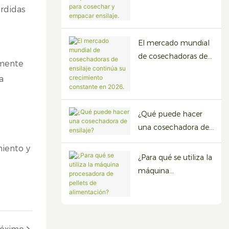
máquina todo en
érdidas
uno para cosechar y
empacar ensilaje.
El mercado mundial
de cosechadoras de
zmente
ensilaje continúa su
a
crecimiento
constante en 2026.
¿Qué puede hacer
una cosechadora de
ensilaje?
iento y
¿Para qué se utiliza la
máquina
procesadora de
pellets de
alimentación?