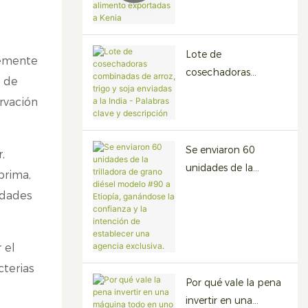
animales | 50 fábricas
de pellets de
alimento exportadas
a Kenia
Lote de
temente
cosechadoras
s de
combinadas de arroz,
rvación
trigo y soja enviadas a
la India - Palabras
clave y descripción
Se enviaron 60
,
unidades de la
prima,
trilladora de grano
idades
diésel modelo #90 a
Etiopía, ganándose la
confianza y la
 el
intención de
cterias
establecer una
Por qué vale la pena
agencia exclusiva.
invertir en una