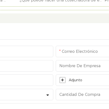
¿Para qué se utiliza la máquina procesadora de pellets de alimentación?
¿Qué puede hacer una cosechadora de ensilaje?
P
Correo Electrónico
Nombre De Empresa
Adjunto
Cantidad De Compra