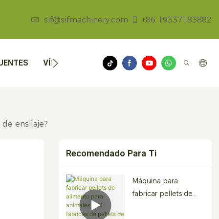
sif@sifmachinery.com
+86 19337183882
UENTES
VÍDEOS
NOTICIAS
CONTÁCTENOS
de ensilaje?
Recomendado Para Ti
Máquina para
fabricar pellets de
alimento para