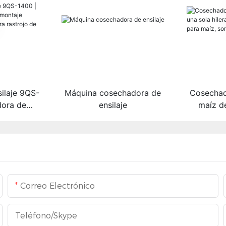
ilaje 9QS-
Máquina cosechadora de
Cosechad
dora de
ensilaje
maíz de
lateral de
Cosechad
a rastrojo
maíz, sor
apier y
Correo Electrónico
Teléfono/skype