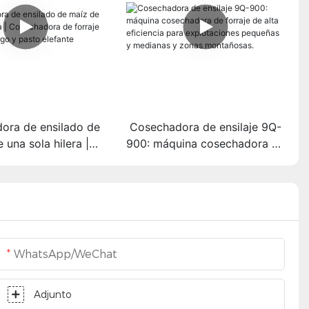
ora de ensilado de
Cosechadora de ensilaje 9Q-
 una sola hilera |
900: máquina cosechadora de
ora de forraje para
forraje de alta eficiencia para
go y pasto elefante
explotaciones pequeñas y
medianas y zonas
montañosas.
WhatsApp/WeChat
Adjunto