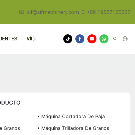
sif@sifmachinery.com
+86 19337183882
UENTES
VÍDEOS
NOTICIAS
CONTÁCTENOS
ODUCTO
• Máquina Cortadora De Paja
e Granos
• Máquina Trilladora De Granos