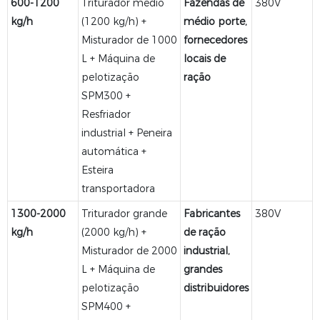
600-1200
Triturador médio
Fazendas de
380V
kg/h
(1200 kg/h) +
médio porte,
Misturador de 1000
fornecedores
L + Máquina de
locais de
pelotização
ração
SPM300 +
Resfriador
industrial + Peneira
automática +
Esteira
transportadora
1300-2000
Triturador grande
Fabricantes
380V
kg/h
(2000 kg/h) +
de ração
Misturador de 2000
industrial,
L + Máquina de
grandes
pelotização
distribuidores
SPM400 +