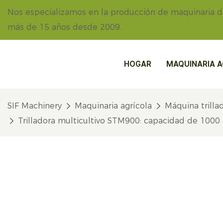
Nos especializamos en la producción de maquinaria 
más de 15 años desde 2009.
HOGAR
MAQUINARIA A
SIF Machinery
Maquinaria agrícola
Máquina trilla
Trilladora multicultivo STM900: capacidad de 1000 a 3