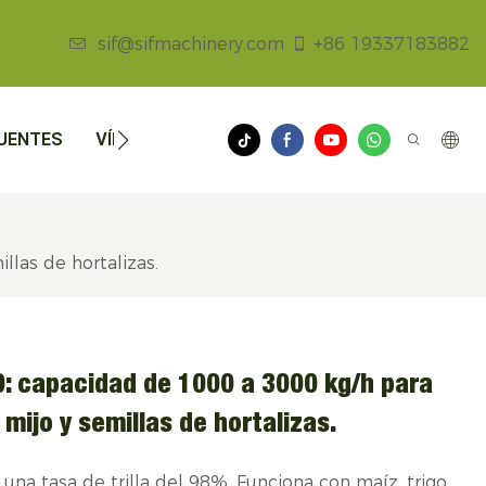
sif@sifmachinery.com
+86 19337183882
UENTES
VÍDEOS
NOTICIAS
CONTÁCTENOS
llas de hortalizas.
00: capacidad de 1000 a 3000 kg/h para
, mijo y semillas de hortalizas.
 una tasa de trilla del 98%. Funciona con maíz, trigo,