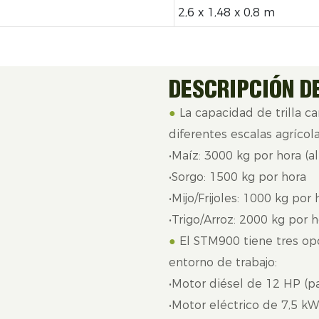
2,6 x 1,48 x 0,8 m
DESCRIPCIÓN D
●
La capacidad de trilla c
diferentes escalas agrícola
•Maíz: 3000 kg por hora (a
•Sorgo: 1500 kg por hora
•Mijo/Frijoles: 1000 kg por 
•Trigo/Arroz: 2000 kg por 
●
El STM900 tiene tres op
entorno de trabajo:
•Motor diésel de 12 HP (pa
•Motor eléctrico de 7,5 kW