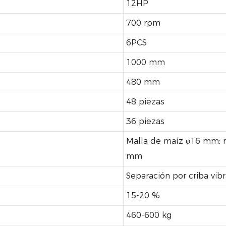
12HP
700 rpm
6PCS
1000 mm
480 mm
48 piezas
36 piezas
Malla de maíz φ16 mm; m
mm
Separación por criba vibr
15-20 %
460-600 kg