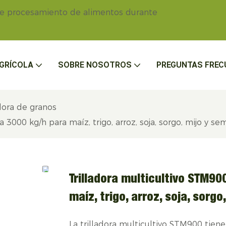
de procesamiento de alimentos durante
GRÍCOLA
SOBRE NOSOTROS
PREGUNTAS FREC
dora de granos
000 kg/h para maíz, trigo, arroz, soja, sorgo, mijo y semi
Trilladora multicultivo STM9
maíz, trigo, arroz, soja, sorgo
La trilladora multicultivo STM900 tiene