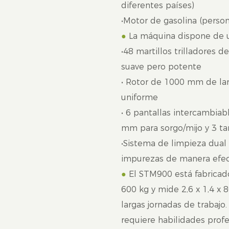
diferentes países)
•Motor de gasolina (person
●
La máquina dispone de un
•48 martillos trilladores 
suave pero potente
• Rotor de 1000 mm de lar
uniforme
• 6 pantallas intercambia
mm para sorgo/mijo y 3 ta
•Sistema de limpieza dual (
impurezas de manera efec
●
El
STM900 está fabricado
600 kg y mide 2,6 x 1,4 x 
largas jornadas de trabajo
requiere habilidades prof